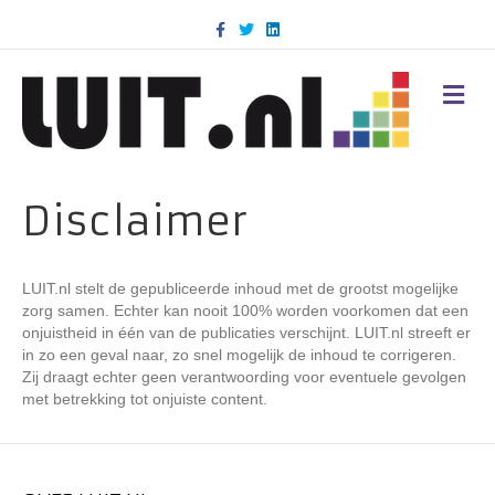
F
T
L
a
w
i
c
i
n
e
t
k
b
t
e
M
o
e
d
E
o
r
i
N
k
n
U
Disclaimer
LUIT.nl stelt de gepubliceerde inhoud met de grootst mogelijke
zorg samen. Echter kan nooit 100% worden voorkomen dat een
onjuistheid in één van de publicaties verschijnt. LUIT.nl streeft er
in zo een geval naar, zo snel mogelijk de inhoud te corrigeren.
Zij draagt echter geen verantwoording voor eventuele gevolgen
met betrekking tot onjuiste content.