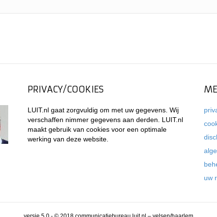
PRIVACY/COOKIES
ME
LUIT.nl gaat zorgvuldig om met uw gegevens. Wij
priv
verschaffen nimmer gegevens aan derden. LUIT.nl
coo
maakt gebruik van cookies voor een optimale
disc
werking van deze website.
alg
beh
uw 
versie 5.0 - © 2018 communicatiebureau luit.nl – velsen/haarlem