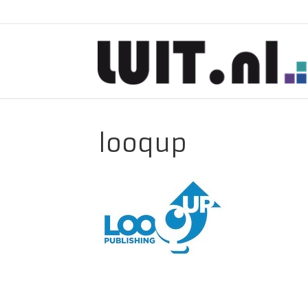
looqup