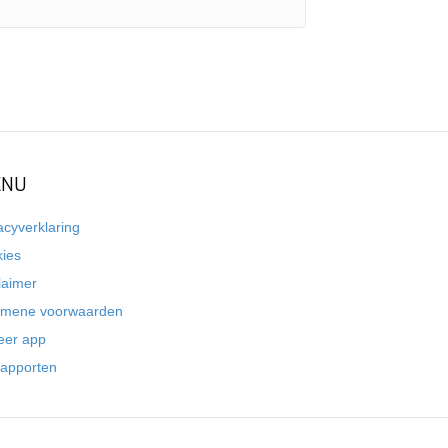
NU
acyverklaring
kies
laimer
emene voorwaarden
eer app
rapporten