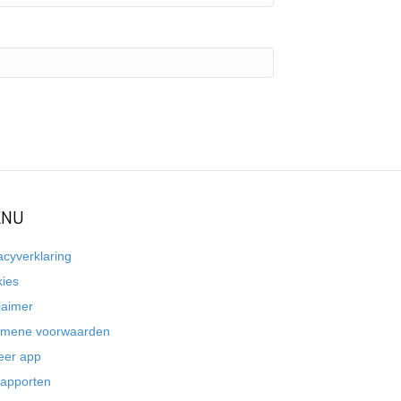
NU
acyverklaring
kies
laimer
emene voorwaarden
eer app
rapporten