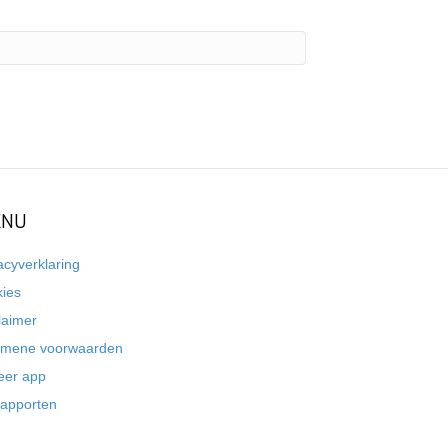
NU
acyverklaring
kies
laimer
emene voorwaarden
eer app
rapporten