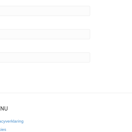
NU
acyverklaring
kies