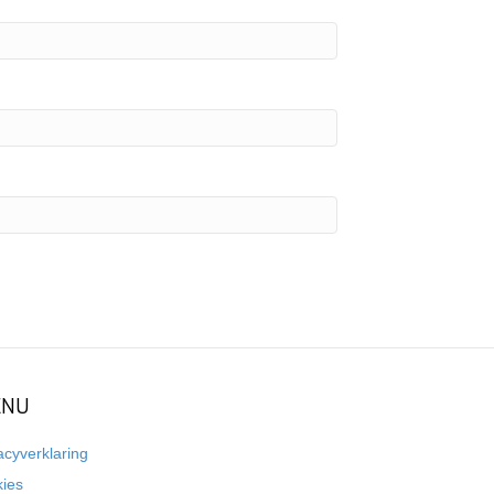
NU
acyverklaring
kies