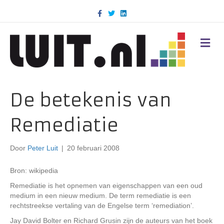
F
T
L
a
w
i
c
i
n
e
t
k
b
t
e
M
o
e
d
E
o
r
i
N
k
n
U
De betekenis van
Remediatie
Door
Peter Luit
|
20 februari 2008
Bron: wikipedia
Remediatie is het opnemen van eigenschappen van een oud
medium in een nieuw medium. De term remediatie is een
rechtstreekse vertaling van de Engelse term ‘remediation’.
Jay David Bolter en Richard Grusin zijn de auteurs van het boek