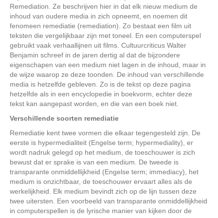
Remediation. Ze beschrijven hier in dat elk nieuw medium de
inhoud van oudere media in zich opneemt, en noemen dit
fenomeen remediatie (remediation). Zo bestaat een film uit
teksten die vergelijkbaar zijn met toneel. En een computerspel
gebruikt vaak verhaallijnen uit films. Cultuurcriticus Walter
Benjamin schreef in de jaren dertig al dat de bijzondere
eigenschapen van een medium niet lagen in de inhoud, maar in
de wijze waarop ze deze toonden. De inhoud van verschillende
media is hetzelfde gebleven. Zo is de tekst op deze pagina
hetzelfde als in een encyclopedie in boekvorm, echter deze
tekst kan aangepast worden, en die van een boek niet.
Verschillende soorten remediatie
Remediatie kent twee vormen die elkaar tegengesteld zijn. De
eerste is hypermedialiteit (Engelse term; hypermediality), er
wordt nadruk gelegd op het medium, de toeschouwer is zich
bewust dat er sprake is van een medium. De tweede is
transparante onmiddellijkheid (Engelse term; immediacy), het
medium is onzichtbaar, de toeschouwer ervaart alles als de
werkelijkheid. Elk medium bevindt zich op de lijn tussen deze
twee uitersten. Een voorbeeld van transparante onmiddellijkheid
in computerspellen is de lyrische manier van kijken door de