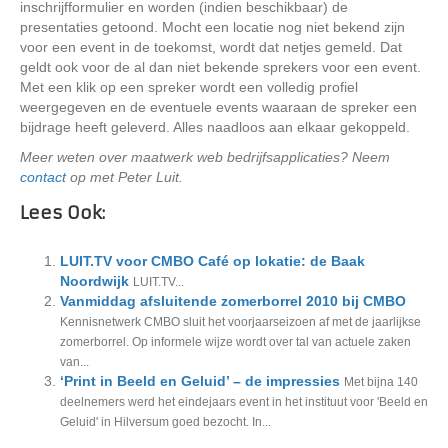
inschrijfformulier en worden (indien beschikbaar) de
presentaties getoond. Mocht een locatie nog niet bekend zijn
voor een event in de toekomst, wordt dat netjes gemeld. Dat
geldt ook voor de al dan niet bekende sprekers voor een event.
Met een klik op een spreker wordt een volledig profiel
weergegeven en de eventuele events waaraan de spreker een
bijdrage heeft geleverd. Alles naadloos aan elkaar gekoppeld.
Meer weten over maatwerk web bedrijfsapplicaties? Neem
contact
op met Peter Luit.
Lees Ook:
LUIT.TV voor CMBO Café op lokatie: de Baak
Noordwijk
LUIT.TV...
Vanmiddag afsluitende zomerborrel 2010 bij CMBO
Kennisnetwerk CMBO sluit het voorjaarseizoen af met de jaarlijkse
zomerborrel. Op informele wijze wordt over tal van actuele zaken
van...
‘Print in Beeld en Geluid’ – de impressies
Met bijna 140
deelnemers werd het eindejaars event in het instituut voor 'Beeld en
Geluid' in Hilversum goed bezocht. In...