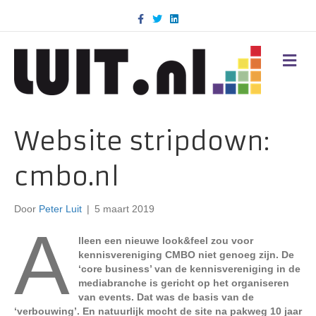
F
T
L
a
w
i
c
i
n
e
t
k
b
t
e
M
o
e
d
E
o
r
i
N
k
n
U
Website stripdown:
cmbo.nl
Door
Peter Luit
|
5 maart 2019
A
lleen een nieuwe look&feel zou voor
kennisvereniging CMBO niet genoeg zijn. De
‘core business’ van de kennisvereniging in de
mediabranche is gericht op het organiseren
van events. Dat was de basis van de
‘verbouwing’. En natuurlijk mocht de site na pakweg 10 jaar