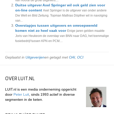
van vooral de grote uitgevers....
Duitse uitgever Axel Springer wil ook geld zien voor
on-line content
Axel Springer is de uitgever van onder andere
Die Welt en Bild Zeitung. Topman Mathias Döpfner wil in navolging
van...
Overstapjes tussen uitgevers en omroepwereld
komen niet zo heel vaak voor
Enige jaren gelden maakte
Joris van Heukeom de overstap van BNN naar DAG, het toenmalige
fusiebedrijf tussen KPN en PCM....
Geplaatst in
Uitgeverijen
en getagd met
OAI
,
OCI
OVER LUIT.NL
LUIT.nl is een media onderneming opgericht
door
Peter Luit
, sinds 1993 actief in diverse
segmenten in de keten.