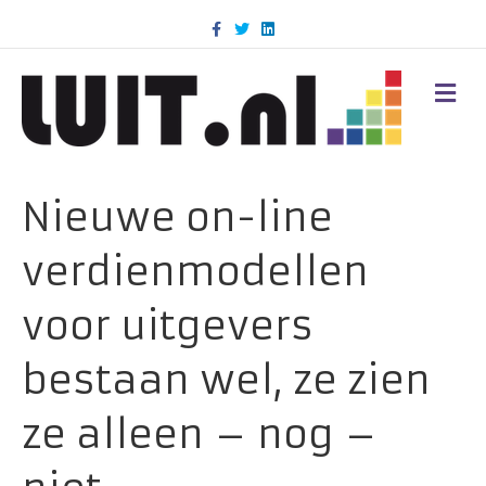
F
T
L
a
w
i
c
i
n
e
t
k
b
t
e
M
o
e
d
E
o
r
i
N
k
n
U
Nieuwe on-line
verdienmodellen
voor uitgevers
bestaan wel, ze zien
ze alleen – nog –