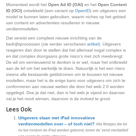
Momenteel wordt het
Open Ad ID (OAI)
en het
Open Content
ID (OCI)
ontwikkeld (een variant op
OpenID
) om uitgevers een
model te kunnen laten gebruiken, waarin niches op het gebied
van content en advertenties resulteren in nieuwe
verdienmodellen.
Dat vereist een compleet nieuwe inrichting van de
bedrijfsprocessen (zie eerder verschenen
artikel
). Uitgevers
reageren dan door te stellen dat het allemaal nogal complex is
en dat complex doorgaans grote risico’s met zich meebrengt.
De wil om vernieuwend te denken is er wel, maar het ontbreekt
aan de lef om het werkelijk te doen. Natuurlijk is het een risico
ineens alle bestaande geldstromen om te bouwen tot nieuwe
modellen, maar het is de enige kans voor uitgevers om zich te
conformeren aan nieuwe wetten die door het web 2.0 worden
opgelegd. Doe je dat niet, dan is het web je vijand en daarvan
zal je het nooit winnen, daarvoor is de invloed te groot.
Lees Ook:
Uitgevers slaan met iPad innovatieve
verdienmodellen over – of toch niet?
Alle filmpjes die tot
nu toe rondom de iPad werden getoond, tonen de 'zend mentaliteit'