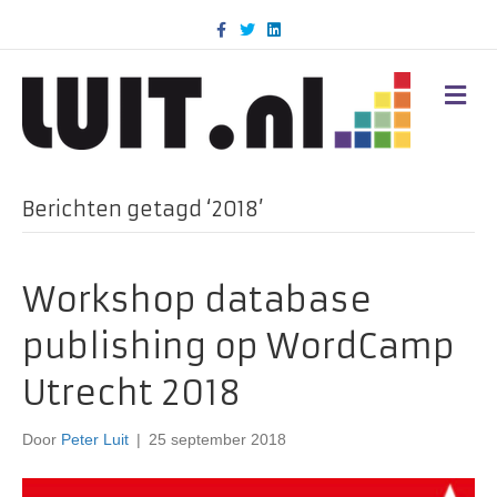
F
T
L
a
w
i
c
i
n
e
t
k
b
t
e
M
o
e
d
E
o
r
i
N
k
n
U
Berichten getagd ‘2018’
Workshop database
publishing op WordCamp
Utrecht 2018
Door
Peter Luit
|
25 september 2018