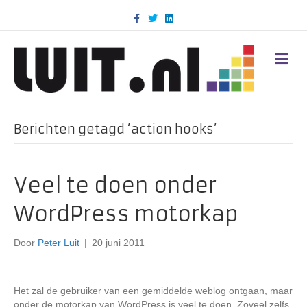
F
T
L
a
w
i
c
i
n
e
t
k
b
t
e
M
o
e
d
E
o
r
i
N
k
n
U
Berichten getagd ‘action hooks’
Veel te doen onder
WordPress motorkap
Door
Peter Luit
|
20 juni 2011
Het zal de gebruiker van een gemiddelde weblog ontgaan, maar
onder de motorkap van WordPress is veel te doen. Zoveel zelfs