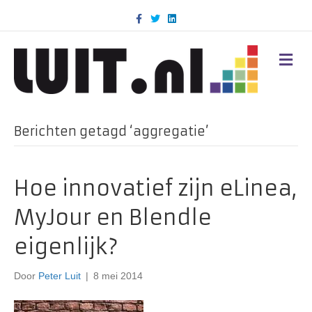
F
T
L
a
w
i
c
i
n
e
t
k
b
t
e
M
o
e
d
E
o
r
i
N
k
n
U
Berichten getagd ‘aggregatie’
Hoe innovatief zijn eLinea,
MyJour en Blendle
eigenlijk?
Door
Peter Luit
|
8 mei 2014