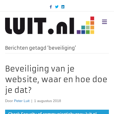
F
T
L
a
w
i
c
i
n
e
t
k
b
t
e
M
o
e
d
E
o
r
i
N
k
n
U
Berichten getagd ‘beveiliging’
Beveiliging van je
website, waar en hoe doe
je dat?
Door
Peter Luit
|
1 augustus 2018