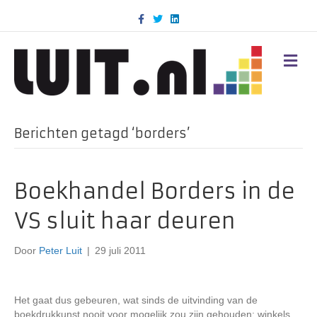
F
T
L
a
w
i
c
i
n
e
t
k
b
t
e
M
o
e
d
E
o
r
i
N
k
n
U
Berichten getagd ‘borders’
Boekhandel Borders in de
VS sluit haar deuren
Door
Peter Luit
|
29 juli 2011
Het gaat dus gebeuren, wat sinds de uitvinding van de
boekdrukkunst nooit voor mogelijk zou zijn gehouden: winkels