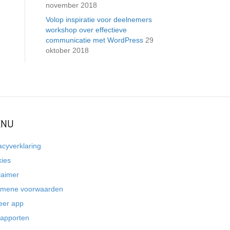
november 2018
Volop inspiratie voor deelnemers
workshop over effectieve
communicatie met WordPress
29
oktober 2018
NU
acyverklaring
kies
laimer
emene voorwaarden
eer app
rapporten