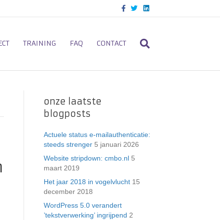
F
T
L
a
w
i
c
i
n
e
t
k
b
t
e
o
e
d
ECT
TRAINING
FAQ
CONTACT
o
r
i
k
n
onze laatste
blogposts
Actuele status e-mailauthenticatie:
steeds strenger
5 januari 2026
Website stripdown: cmbo.nl
5
n
maart 2019
Het jaar 2018 in vogelvlucht
15
december 2018
WordPress 5.0 verandert
’tekstverwerking’ ingrijpend
2