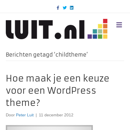
F
T
L
a
w
i
c
i
n
e
t
k
b
t
e
M
o
e
d
E
o
r
i
N
k
n
U
Berichten getagd ‘childtheme’
Hoe maak je een keuze
voor een WordPress
theme?
Door
Peter Luit
|
11 december 2012