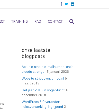
F
T
L
a
w
i
c
i
n
e
t
k
b
t
e
o
e
d
ECT
TRAINING
FAQ
CONTACT
o
r
i
k
n
onze laatste
blogposts
Actuele status e-mailauthenticatie:
steeds strenger
5 januari 2026
Website stripdown: cmbo.nl
5
maart 2019
Het jaar 2018 in vogelvlucht
15
december 2018
WordPress 5.0 verandert
zen
’tekstverwerking’ ingrijpend
2
ie