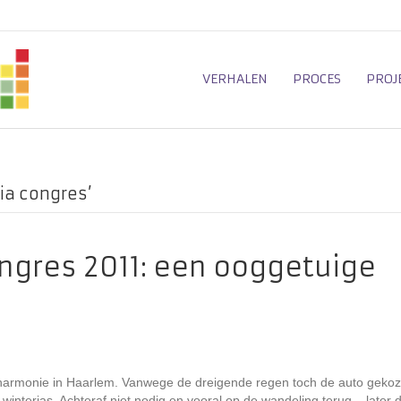
VERHALEN
PROCES
PROJ
ia congres’
gres 2011: een ooggetuige
Philharmonie in Haarlem. Vanwege de dreigende regen toch de auto geko
interjas. Achteraf niet nodig en vooral op de wandeling terug – later d