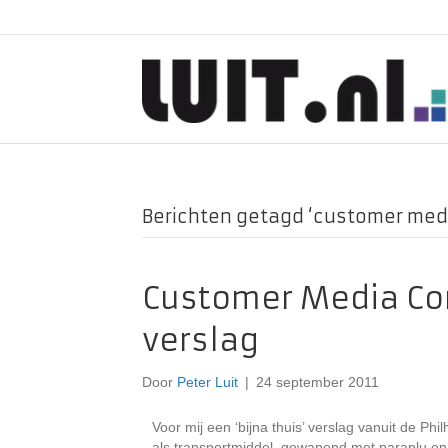
Berichten getagd ‘customer med
Customer Media Con
verslag
Door
Peter Luit
|
24 september 2011
Voor mij een ‘bijna thuis’ verslag vanuit de 
als transportmiddel, gewapend met paraplu en w