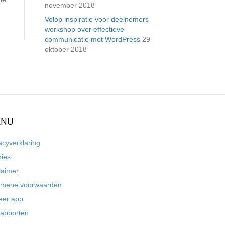
november 2018
Volop inspiratie voor deelnemers
workshop over effectieve
communicatie met WordPress
29
oktober 2018
NU
acyverklaring
kies
laimer
emene voorwaarden
eer app
rapporten