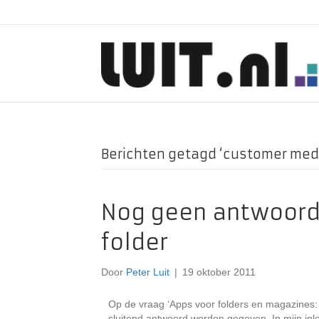
Berichten getagd ‘customer medi
Nog geen antwoord o
folder
Door
Peter Luit
|
19 oktober 2011
Op de vraag ‘Apps voor folders en magazines: 
sluitend antwoord worden gegeven. In mijn inl