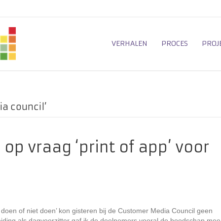
VERHALEN
PROCES
PROJ
a council’
p vraag ‘print of app’ voor
doen of niet doen’ kon gisteren bij de Customer Media Council geen
eiding als dagvoorzitter gaf ik de deelnemers vooral de boodschap mee