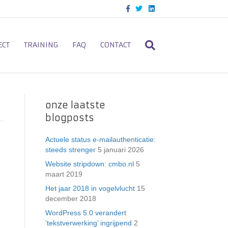
F
T
L
a
w
i
c
i
n
e
t
k
b
t
e
o
e
d
ECT
TRAINING
FAQ
CONTACT
o
r
i
k
n
onze laatste
blogposts
Actuele status e-mailauthenticatie:
steeds strenger
5 januari 2026
Website stripdown: cmbo.nl
5
maart 2019
Het jaar 2018 in vogelvlucht
15
december 2018
WordPress 5.0 verandert
’tekstverwerking’ ingrijpend
2