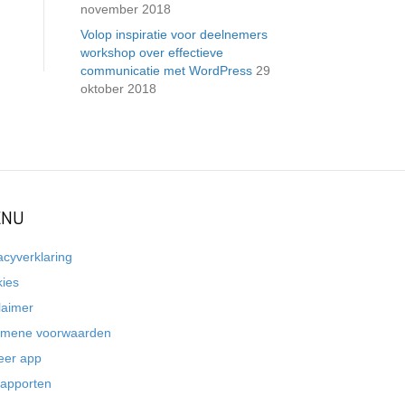
november 2018
Volop inspiratie voor deelnemers
workshop over effectieve
communicatie met WordPress
29
oktober 2018
NU
acyverklaring
kies
laimer
emene voorwaarden
eer app
rapporten