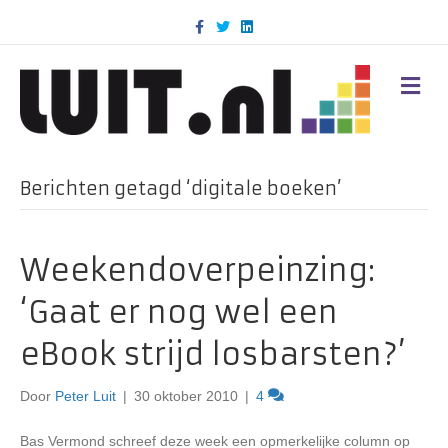
F
T
L
a
w
i
c
i
n
e
t
k
b
t
e
M
o
e
d
E
o
r
i
N
k
n
U
Berichten getagd ‘digitale boeken’
Weekendoverpeinzing:
‘Gaat er nog wel een
eBook strijd losbarsten?’
Door
Peter Luit
|
30 oktober 2010
|
4
Bas Vermond schreef deze week een opmerkelijke column op