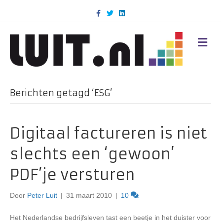
F
T
L
a
w
i
c
i
n
e
t
k
b
t
e
M
o
e
d
E
o
r
i
N
k
n
U
Berichten getagd ‘ESG’
Digitaal factureren is niet
slechts een ‘gewoon’
PDF’je versturen
Door
Peter Luit
|
31 maart 2010
|
10
Het Nederlandse bedrijfsleven tast een beetje in het duister voor