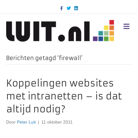
F
T
L
a
w
i
c
i
n
e
t
k
b
t
e
M
o
e
d
E
o
r
i
N
k
n
U
Berichten getagd ‘firewall’
Koppelingen websites
met intranetten – is dat
altijd nodig?
Door
Peter Luit
|
11 oktober 2011