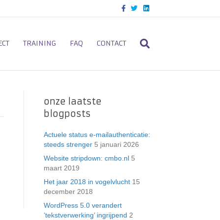
F
T
L
a
w
i
c
i
n
e
t
k
b
t
e
o
e
d
ECT
TRAINING
FAQ
CONTACT
o
r
i
k
n
onze laatste
blogposts
Actuele status e-mailauthenticatie:
steeds strenger
5 januari 2026
Website stripdown: cmbo.nl
5
maart 2019
Het jaar 2018 in vogelvlucht
15
december 2018
WordPress 5.0 verandert
’tekstverwerking’ ingrijpend
2