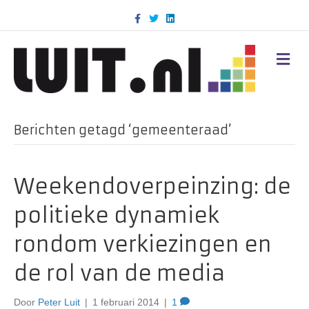
F
T
L
a
w
i
c
i
n
e
t
k
b
t
e
M
o
e
d
E
o
r
i
N
k
n
U
Berichten getagd ‘gemeenteraad’
Weekendoverpeinzing: de
politieke dynamiek
rondom verkiezingen en
de rol van de media
Door
Peter Luit
|
1 februari 2014
|
1