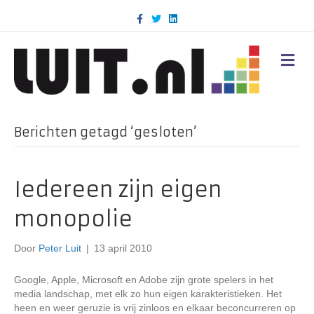
F
T
L
a
w
i
c
i
n
e
t
k
b
t
e
M
o
e
d
E
o
r
i
N
k
n
U
Berichten getagd ‘gesloten’
Iedereen zijn eigen
monopolie
Door
Peter Luit
|
13 april 2010
Google, Apple, Microsoft en Adobe zijn grote spelers in het
media landschap, met elk zo hun eigen karakteristieken. Het
heen en weer geruzie is vrij zinloos en elkaar beconcurreren op