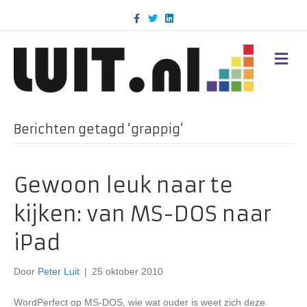
F
T
L
a
w
i
c
i
n
e
t
k
b
t
e
M
o
e
d
E
o
r
i
N
k
n
U
Berichten getagd ‘grappig’
Gewoon leuk naar te
kijken: van MS-DOS naar
iPad
Door
Peter Luit
|
25 oktober 2010
WordPerfect op MS-DOS, wie wat ouder is weet zich deze