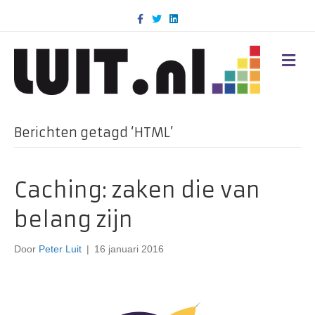
F
T
L
a
w
i
c
i
n
e
t
k
b
t
e
M
o
e
d
E
o
r
i
N
k
n
U
Berichten getagd ‘HTML’
Caching: zaken die van
belang zijn
Door
Peter Luit
|
16 januari 2016