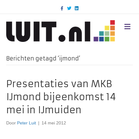
F
T
L
a
w
i
c
i
n
e
t
k
b
t
e
M
o
e
d
E
o
r
i
N
k
n
U
Berichten getagd ‘ijmond’
Presentaties van MKB
IJmond bijeenkomst 14
mei in IJmuiden
Door
Peter Luit
|
14 mei 2012