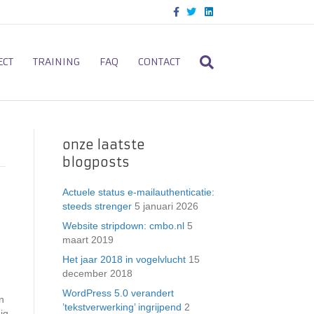
F
T
L
a
w
i
c
i
n
e
t
k
b
t
e
o
e
d
ECT
TRAINING
FAQ
CONTACT
o
r
i
k
n
onze laatste
blogposts
Actuele status e-mailauthenticatie:
steeds strenger
5 januari 2026
Website stripdown: cmbo.nl
5
maart 2019
Het jaar 2018 in vogelvlucht
15
december 2018
WordPress 5.0 verandert
n
’tekstverwerking’ ingrijpend
2
ig