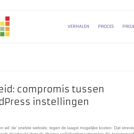
VERHALEN
PROCES
PROJ
heid: compromis tussen
Press instellingen
n wil ‘de’ snelste website, tegen de laagst mogelijke kosten. Dat streve
eels doorkruist door de diverse veiligheidsmaatregelen die tegenwoord