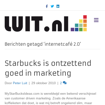
F
T
L
a
w
i
c
i
n
e
t
k
b
t
e
M
o
e
d
E
o
r
i
N
k
n
U
Berichten getagd ‘internetcafé 2.0’
Starbucks is ontzettend
goed in marketing
Door
Peter Luit
|
29 oktober 2010
|
2
MyStarBucksIdeas.com is wereldwijd een bekend verschijnsel
van customer driven marketing. Zoals de Amerikaanse
koffieketen dat doet, is wat mij betreft ongekend slim, maar