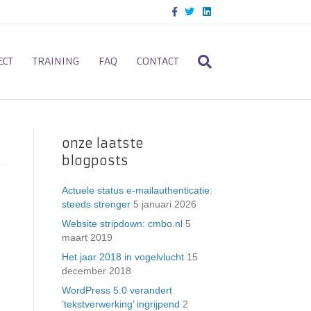
F
T
L
a
w
i
c
i
n
e
t
k
b
t
e
o
e
d
ECT
TRAINING
FAQ
CONTACT
o
r
i
k
n
onze laatste
blogposts
Actuele status e-mailauthenticatie:
steeds strenger
5 januari 2026
Website stripdown: cmbo.nl
5
maart 2019
Het jaar 2018 in vogelvlucht
15
december 2018
WordPress 5.0 verandert
’tekstverwerking’ ingrijpend
2