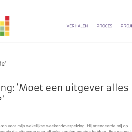
VERHALEN
PROCES
PROJ
de’
g: ‘Moet een uitgever alles
’
ron voor mijn wekelijkse weekendoverpeizing. Hij attendeerde mij op
e kennis die uitgevers over eBooks zouden moeten hebben. Een actueel