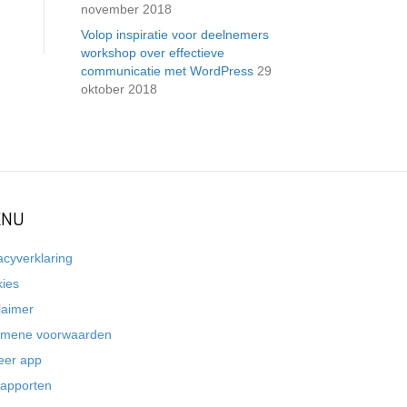
november 2018
Volop inspiratie voor deelnemers
workshop over effectieve
communicatie met WordPress
29
oktober 2018
NU
acyverklaring
kies
laimer
emene voorwaarden
eer app
rapporten