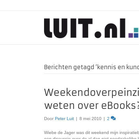
Berichten getagd ‘kennis en kun
Weekendoverpeinzin
weten over eBooks?
Door
Peter Luit
|
8 mei 2010
|
2
Wiebe de Jager was dit weekend mijn inspiratieb
een discussie over de al dan niet noodzakelijk