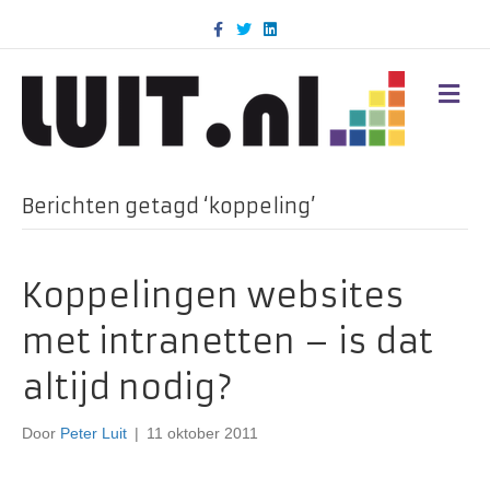
F
T
L
a
w
i
c
i
n
e
t
k
b
t
e
M
o
e
d
E
o
r
i
N
k
n
U
Berichten getagd ‘koppeling’
Koppelingen websites
met intranetten – is dat
altijd nodig?
Door
Peter Luit
|
11 oktober 2011