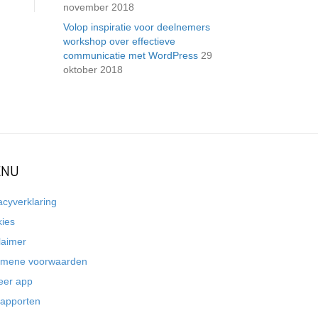
november 2018
Volop inspiratie voor deelnemers
workshop over effectieve
communicatie met WordPress
29
oktober 2018
NU
acyverklaring
kies
laimer
emene voorwaarden
eer app
rapporten