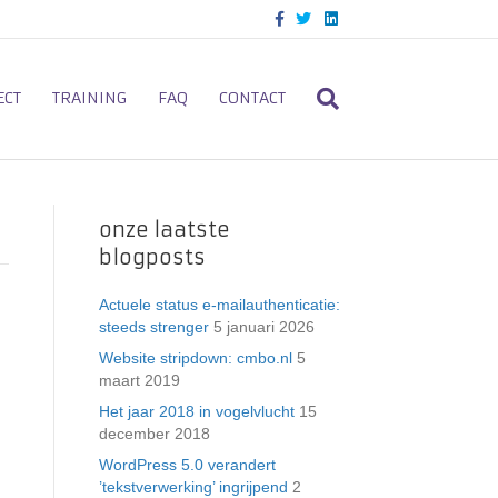
F
T
L
a
w
i
c
i
n
e
t
k
b
t
e
o
e
d
ECT
TRAINING
FAQ
CONTACT
o
r
i
k
n
onze laatste
blogposts
Actuele status e-mailauthenticatie:
steeds strenger
5 januari 2026
Website stripdown: cmbo.nl
5
maart 2019
Het jaar 2018 in vogelvlucht
15
december 2018
WordPress 5.0 verandert
’tekstverwerking’ ingrijpend
2