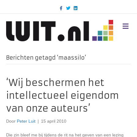
F
T
L
a
w
i
c
i
n
e
t
k
b
t
e
M
o
e
d
E
o
r
i
N
k
n
U
Berichten getagd ‘maassilo’
‘Wij beschermen het
intellectueel eigendom
van onze auteurs’
Door
Peter Luit
|
15 april 2010
Die zin bleef me bij tijdens de rit na het geven van een lezing