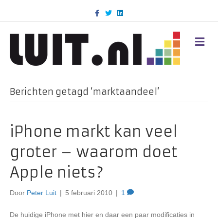
F
T
L
a
w
i
c
i
n
e
t
k
b
t
e
M
o
e
d
E
o
r
i
N
k
n
U
Berichten getagd ‘marktaandeel’
iPhone markt kan veel
groter – waarom doet
Apple niets?
Door
Peter Luit
|
5 februari 2010
|
1
De huidige iPhone met hier en daar een paar modificaties in