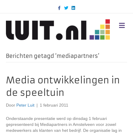
F
T
L
a
w
i
c
i
n
e
t
k
b
t
e
M
o
e
d
E
o
r
i
N
k
n
U
Berichten getagd ‘mediapartners’
Media ontwikkelingen in
de speeltuin
Door
Peter Luit
|
1 februari 2011
Onderstaande presentatie werd op dinsdag 1 februari
gepresenteerd bij Mediapartners in Amstelveen voor zowel
medewerkers als klanten van het bedrijf. De organisatie lag in