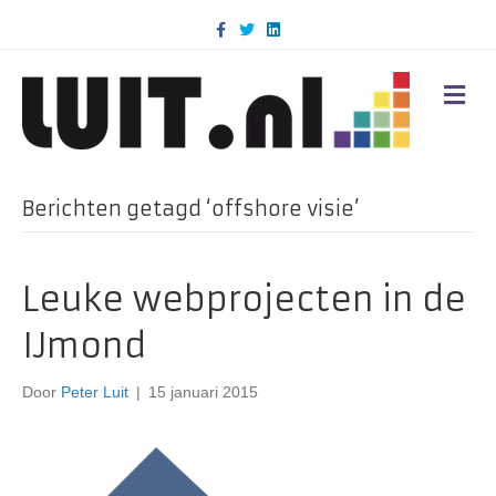
F
T
L
a
w
i
c
i
n
e
t
k
b
t
e
M
o
e
d
E
o
r
i
N
k
n
U
Berichten getagd ‘offshore visie’
Leuke webprojecten in de
IJmond
Door
Peter Luit
|
15 januari 2015