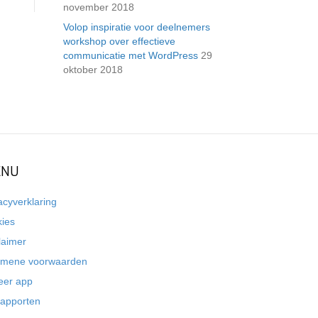
november 2018
Volop inspiratie voor deelnemers
workshop over effectieve
communicatie met WordPress
29
oktober 2018
NU
acyverklaring
kies
laimer
emene voorwaarden
eer app
rapporten