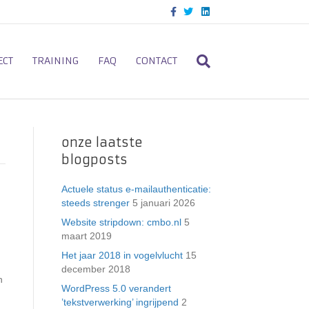
F
T
L
a
w
i
c
i
n
e
t
k
b
t
e
o
e
d
ECT
TRAINING
FAQ
CONTACT
o
r
i
k
n
onze laatste
blogposts
Actuele status e-mailauthenticatie:
steeds strenger
5 januari 2026
Website stripdown: cmbo.nl
5
maart 2019
Het jaar 2018 in vogelvlucht
15
december 2018
n
WordPress 5.0 verandert
’tekstverwerking’ ingrijpend
2