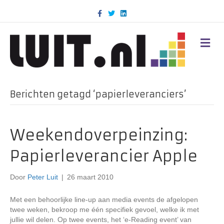
F
T
L
a
w
i
c
i
n
e
t
k
b
t
e
M
o
e
d
E
o
r
i
N
k
n
U
Berichten getagd ‘papierleveranciers’
Weekendoverpeinzing:
Papierleverancier Apple
Door
Peter Luit
|
26 maart 2010
Met een behoorlijke line-up aan media events de afgelopen
twee weken, bekroop me één specifiek gevoel, welke ik met
jullie wil delen. Op twee events, het ‘e-Reading event’ van