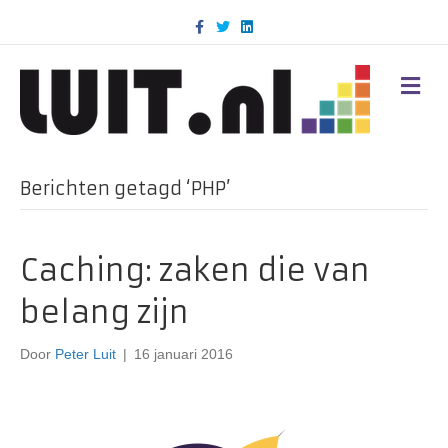
F
T
L
a
w
i
c
i
n
e
t
k
b
t
e
M
o
e
d
E
o
r
i
N
k
n
U
Berichten getagd ‘PHP’
Caching: zaken die van
belang zijn
Door
Peter Luit
|
16 januari 2016