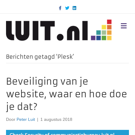
F
T
L
a
w
i
c
i
n
e
t
k
b
t
e
M
o
e
d
E
o
r
i
N
k
n
U
Berichten getagd ‘Plesk’
Beveiliging van je
website, waar en hoe doe
je dat?
Door
Peter Luit
|
1 augustus 2018