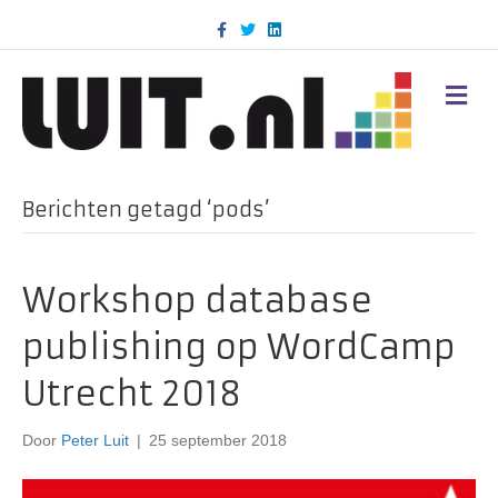
F
T
L
a
w
i
c
i
n
e
t
k
b
t
e
M
o
e
d
E
o
r
i
N
k
n
U
Berichten getagd ‘pods’
Workshop database
publishing op WordCamp
Utrecht 2018
Door
Peter Luit
|
25 september 2018