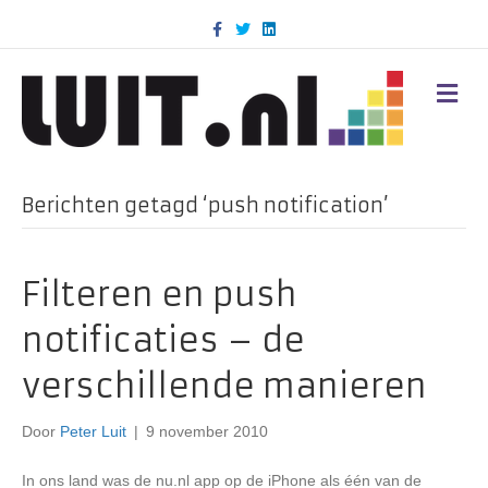
F
T
L
a
w
i
c
i
n
e
t
k
b
t
e
M
o
e
d
E
o
r
i
N
k
n
U
Berichten getagd ‘push notification’
Filteren en push
notificaties – de
verschillende manieren
Door
Peter Luit
|
9 november 2010
In ons land was de nu.nl app op de iPhone als één van de