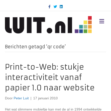
F
T
L
a
w
i
c
i
n
e
t
k
b
t
e
M
o
e
d
E
o
r
i
N
k
n
U
Berichten getagd ‘qr code’
Print-to-Web: stukje
interactiviteit vanaf
papier 1.0 naar website
Door
Peter Luit
|
17 januari 2010
Het wat slimmere mobieltje kan met de al in 1994 ontwikkelde