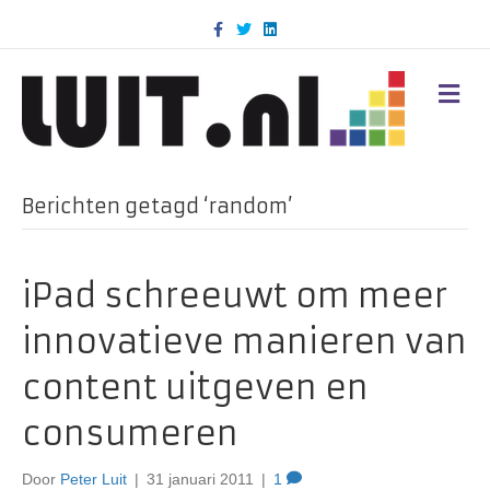
F
T
L
a
w
i
c
i
n
e
t
k
b
t
e
M
o
e
d
E
o
r
i
N
k
n
U
Berichten getagd ‘random’
iPad schreeuwt om meer
innovatieve manieren van
content uitgeven en
consumeren
Door
Peter Luit
|
31 januari 2011
|
1