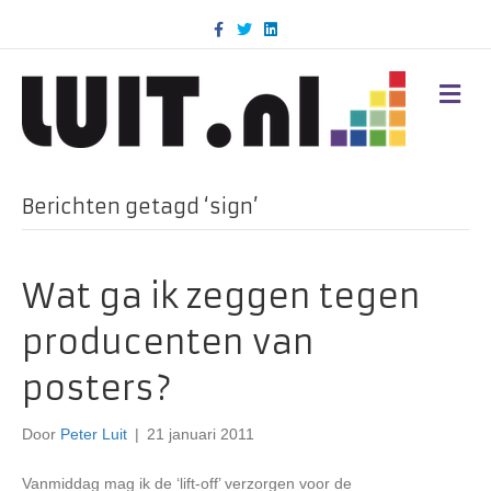
F
T
L
a
w
i
c
i
n
e
t
k
b
t
e
M
o
e
d
E
o
r
i
N
k
n
U
Berichten getagd ‘sign’
Wat ga ik zeggen tegen
producenten van
posters?
Door
Peter Luit
|
21 januari 2011
Vanmiddag mag ik de ‘lift-off’ verzorgen voor de