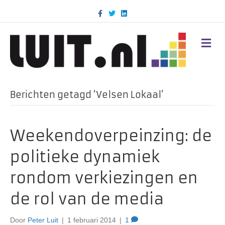
F
T
L
a
w
i
c
i
n
e
t
k
b
t
e
M
o
e
d
E
o
r
i
N
k
n
U
Berichten getagd ‘Velsen Lokaal’
Weekendoverpeinzing: de
politieke dynamiek
rondom verkiezingen en
de rol van de media
Door
Peter Luit
|
1 februari 2014
|
1