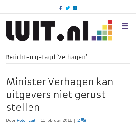
F
T
L
a
w
i
c
i
n
e
t
k
b
t
e
M
o
e
d
E
o
r
i
N
k
n
U
Berichten getagd ‘Verhagen’
Minister Verhagen kan
uitgevers niet gerust
stellen
Door
Peter Luit
|
11 februari 2011
|
2