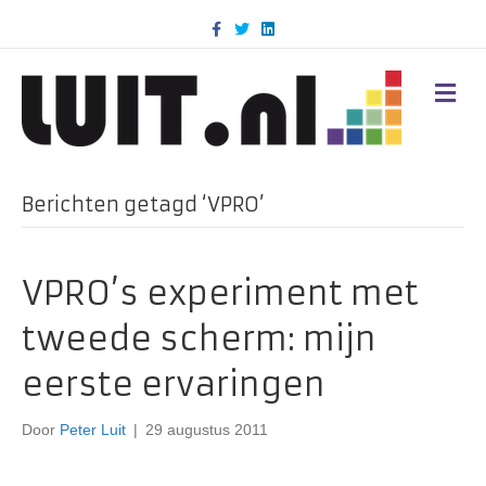
F
T
L
a
w
i
c
i
n
e
t
k
b
t
e
M
o
e
d
E
o
r
i
N
k
n
U
Berichten getagd ‘VPRO’
VPRO’s experiment met
tweede scherm: mijn
eerste ervaringen
Door
Peter Luit
|
29 augustus 2011