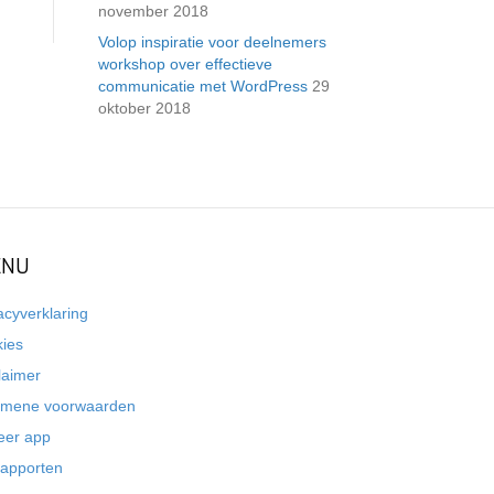
november 2018
Volop inspiratie voor deelnemers
workshop over effectieve
communicatie met WordPress
29
oktober 2018
NU
acyverklaring
kies
laimer
emene voorwaarden
eer app
rapporten