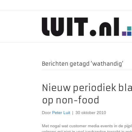
Berichten getagd ‘wathandig’
Nieuw periodiek blad
op non-food
Door
Peter Luit
|
30 oktober 2010
Met nogal wat customer media events in de pijpl
volgens mij niet in veel juryhanden terecht is g