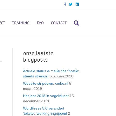
F
T
L
a
w
i
c
i
n
e
t
k
b
t
e
o
e
d
ECT
TRAINING
FAQ
CONTACT
o
r
i
k
n
onze laatste
blogposts
Actuele status e-mailauthenticatie:
steeds strenger
5 januari 2026
Website stripdown: cmbo.nl
5
maart 2019
Het jaar 2018 in vogelvlucht
15
december 2018
WordPress 5.0 verandert
’tekstverwerking’ ingrijpend
2