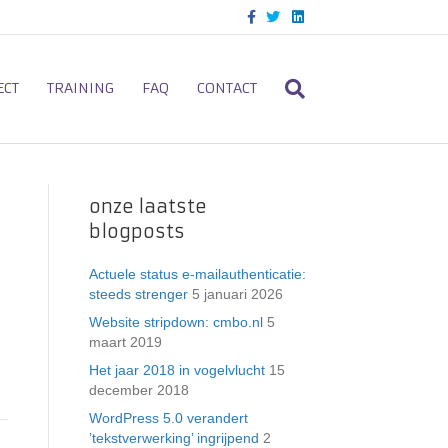
F
T
L
a
w
i
c
i
n
e
t
k
b
t
e
o
e
d
ECT
TRAINING
FAQ
CONTACT
o
r
i
k
n
onze laatste
blogposts
Actuele status e-mailauthenticatie:
steeds strenger
5 januari 2026
Website stripdown: cmbo.nl
5
maart 2019
Het jaar 2018 in vogelvlucht
15
december 2018
WordPress 5.0 verandert
’tekstverwerking’ ingrijpend
2