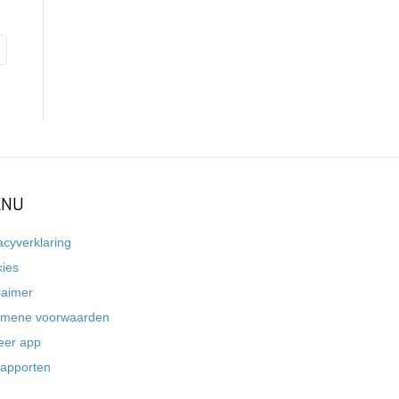
NU
acyverklaring
kies
laimer
emene voorwaarden
eer app
rapporten